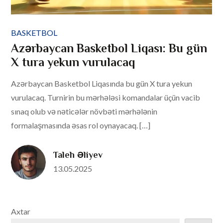
BASKETBOL
Azərbaycan Basketbol Liqası: Bu gün
X tura yekun vurulacaq
Azərbaycan Basketbol Liqasında bu gün X tura yekun
vurulacaq. Turnirin bu mərhələsi komandalar üçün vacib
sınaq olub və nəticələr növbəti mərhələnin
formalaşmasında əsas rol oynayacaq. […]
Taleh Əliyev
Posted
13.05.2025
on
Axtar