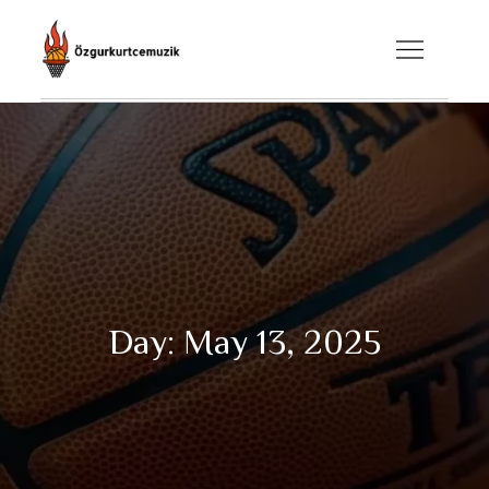
Skip
to
ozgurkurtcemuzik.com
content
Day:
May 13, 2025