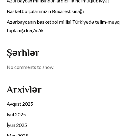
Azərbaycan millisindən ardıcıl ikinci məğlubiyyət
Basketbolçularımızın Buxarest sınağı
Azərbaycanın basketbol millisi Türkiyədə təlim-məşq
toplanışı keçəcək
Şərhlər
No comments to show.
Arxivlər
Avqust 2025
İyul 2025
İyun 2025
May 2025